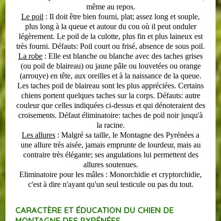
même au repos.
Le
poil
: Il doit être bien fourni, plat; assez long et souple,
plus long à la queue et autour du cou où il peut onduler
légèrement. Le poil de la culotte, plus fin et plus laineux est
très fourni.
Défauts
: Poil court ou frisé, absence de sous poil.
La robe
: Elle est blanche ou blanche avec des taches grises
(ou poil de blaireau) ou jaune pâle ou louvetées ou orange
(arrouye) en tête, aux oreilles et à la naissance de la queue.
Les taches poil de blaireau sont les plus appréciées. Certains
chiens portent quelques taches sur la corps.
Défauts
: autre
couleur que celles indiquées ci-dessus et qui dénoteraient des
croisements.
Défaut éliminatoire
: taches de poil noir jusqu'à
la racine.
Les allures
: Malgré sa taille, le Montagne des Pyrénées a
une allure très aisée, jamais emprunte de lourdeur, mais au
contraire très élégante; ses angulations lui permettent des
allures soutenues.
Eliminatoire
pour les mâles
: Monorchidie et cryptorchidie,
c'est à dire n'ayant qu'un seul testicule ou pas du tout.
CARACTÈRE ET ÉDUCATION DU CHIEN DE
MONTAGNE DES PYRÉNÉES