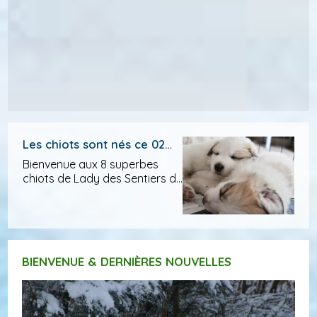
Les chiots sont nés ce 02
octobre 2019!
Bienvenue aux 8 superbes
chiots de Lady des Sentiers du
Roi et papa Chenespace
Force Awaken 3 femelles et 5
mâles sont nés et se portent a
merveille. ils sont disponibles a
la réservation et pourr...
BIENVENUE & DERNIÈRES NOUVELLES