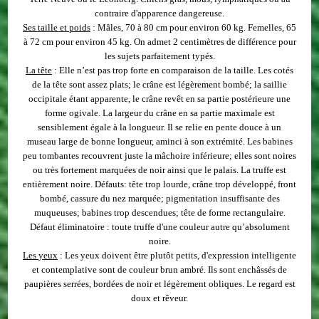
contraire d'apparence dangereuse.
Ses taille et poids
: Mâles, 70 à 80 cm pour environ 60 kg. Femelles, 65
à 72 cm pour environ 45 kg. On admet 2 centimètres de différence pour
les sujets parfaitement typés.
La
tête
: Elle n’est pas trop forte en comparaison de la taille. Les cotés
de la tête sont assez plats; le crâne est légèrement bombé; la saillie
occipitale étant apparente, le crâne revêt en sa partie postérieure une
forme ogivale. La largeur du crâne en sa partie maximale est
sensiblement égale à la longueur. Il se relie en pente douce à un
museau large de bonne longueur, aminci à son extrémité. Les babines
peu tombantes recouvrent juste la mâchoire inférieure; elles sont noires
ou très fortement marquées de noir ainsi que le palais. La truffe est
entièrement noire.
Défauts
: tête trop lourde, crâne trop développé, front
bombé, cassure du nez marquée; pigmentation insuffisante des
muqueuses; babines trop descendues; tête de forme rectangulaire.
Défaut éliminatoire
: toute truffe d'une couleur autre qu’absolument
noire.
Les
yeux
: Les yeux doivent être plutôt petits, d'expression intelligente
et contemplative sont de couleur brun ambré. Ils sont enchâssés de
paupières serrées, bordées de noir et légèrement obliques. Le regard est
doux et rêveur.