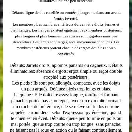
saillantes. Le flanc peu descendu.
Défauts
: ligne de dos ensellée ou voutée, plongeante dans son avant.
Ventre levretté.
Les membres
: Les membres antérieurs doivent être droits, fermes et
bien frangés. Les franges existent également aux membres postérieurs,
plus longues et plus fournies. Les cuisses sont gigotées mais peu
descendues. Les jarrets sont larges, secs, moyennement coudés. Les
membres postérieurs portent chacun des ergots doubles et bien
constitués.
Défauts
: Jarrets droits, aplombs panards ou cagneux.
Défauts
éliminatoires
: absence d'ergots; ergot simple ou ergot double
atrophié aux postérieurs.
Les
pieds
: Ils sont peu allongés, compacts, avec les doigts
un peu arqués.
Défauts
: pieds trop longs et plats.
La
queue
: Elle doit être assez longue, touffue et formant
panache; portée basse au repos, avec son extrémité formant
un crochet de préférence; elle se relève sur le dos en roue
appelée "arroundera" selon l'expression pyrénéenne, quand
le chien est en éveil.
Défauts
: queue peu fournie en poils ou
mal portée; queue trop courte ou trop longue, sans panache;
ne faisant pas la roue en action ou la faisant continuellement,