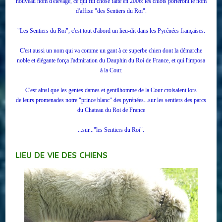
nouveau nom d'élevage, ce qui fut chose faite en 2006: les chiots porteront le nom
d'affixe "des Sentiers du Roi".
"Les Sentiers du Roi", c'est tout d'abord un lieu-dit dans les Pyrénées françaises.
C'est aussi un nom qui va comme un gant à ce superbe chien dont la démarche
noble et élégante força l'admiration du Dauphin du Roi de France, et qui l'imposa
à la Cour.
C'est ainsi que les gentes dames et gentilhomme de la Cour croisaient lors
de leurs promenades notre "prince blanc" des pyrénées...sur les sentiers des parcs
du Chateau du Roi de France
...sur..."les Sentiers du Roi".
LIEU DE VIE DES CHIENS