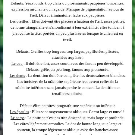
Défauts
: Yeux ronds, trop clairs ou proéminents; paupières tombantes;
expression méchante ou hagarde. Manque de pigmentation autour de
l'œil. Défaut éliminatoire: ladre aux paupières.
Les oreilles
: Elles doivent être placées à hauteur de l'œil; assez petites;
de forme triangulaire et s'arrondissant à leur extrémité; elles tombent à
plat contre la tête; portées un peu plus hautes lorsque le chien est en
éveil.
Défauts
: Oreilles trop longues, trop larges, papillotées, plissées,
attachées trop haut.
Le cou
: Il doit être fort, assez court, avec des fanons peu développés.
Défauts
: grêle, un peu long, fanons trop prononcés.
Les dents
: La dentition doit être complète, les dents saines et blanches.
Les incisives de la mâchoire supérieure recouvrent celles de la
mâchoire inférieure sans jamais perdre le contact. La dentition en
tenaille est admise.
Défauts éliminatoires
: prognathisme supérieur ou inférieur.
Les épaules
: Elles sont moyennement obliques. Garrot large et musclé.
Le corps
: La poitrine n'est pas trop descendue, mais large et profonde.
Les côtes légèrement arrondies. Le dos de bonne longueur, large et
soutenu, la croupe légèrement oblique avec des hanches assez